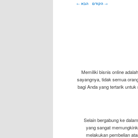
→
הקודם
הבא
←
Memiliki bisnis online adal
sayangnya, tidak semua orang
bagi Anda yang tertarik untu
Selain bergabung ke dalam 
yang sangat memungkinkan
melakukan pembelian atas