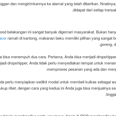
ggan dan mengirimkannya ke alamat yang telah diberikan. Nnatinya
didapat dari setiap trans
food belakangan ini sangat banyak digemari masyarakat. Bukan ha
acor
ramah di kantong, makanan beku memiliki pilihan yang sangat be
goreng, 
a bisa menempuh dua cara. Pertama, Anda bisa menjadi dropshipper 
jadi dropshipper, Anda tidak perlu menyediakan tempat untuk men
memproses pesanan yang ada dan mengi
da perlu menyiapkan sedikit modal untuk membeli kulkas sebagai w
up ribet, dengan cara yang kedua ini Anda juga bisa menjualnya se
tingga
an bisnis merchandise pada umumnya, bisnis K-POP merchandise be