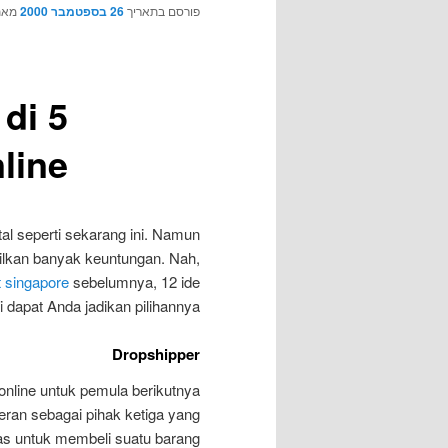
ניווט בפוסטים
פורסם בתאריך
26 בספטמבר 2000
מא
 di
line
tal seperti sekarang ini. Namun
ilkan banyak keuntungan. Nah,
t singapore
sebelumnya, 12 ide
ni dapat Anda jadikan pilihannya!
Dropshipper
 online untuk pemula berikutnya
ran sebagai pihak ketiga yang
as untuk membeli suatu barang