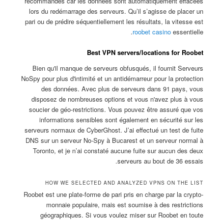
recommandés car les données sont automatiquement effacées
lors du redémarrage des serveurs. Qu’il s’agisse de placer un
pari ou de prédire séquentiellement les résultats, la vitesse est
roobet casino
essentielle.
Best VPN servers/locations for Roobet
Bien qu'il manque de serveurs obfusqués, il fournit Serveurs
NoSpy pour plus d'intimité et un antidémarreur pour la protection
des données. Avec plus de serveurs dans 91 pays, vous
disposez de nombreuses options et vous n'avez plus à vous
soucier de géo-restrictions. Vous pouvez être assuré que vos
informations sensibles sont également en sécurité sur les
serveurs normaux de CyberGhost. J’ai effectué un test de fuite
DNS sur un serveur No-Spy à Bucarest et un serveur normal à
Toronto, et je n’ai constaté aucune fuite sur aucun des deux
serveurs au bout de 36 essais.
HOW WE SELECTED AND ANALYZED VPNS ON THE LIST
Roobet est une plate-forme de pari pris en charge par la crypto-
monnaie populaire, mais est soumise à des restrictions
géographiques. Si vous voulez miser sur Roobet en toute