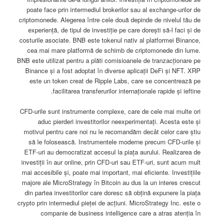
poate face prin intermediul brokerilor sau al exchange-urilor de
criptomonede. Alegerea între cele două depinde de nivelul tău de
experiență, de tipul de investiție pe care dorești să-l faci și de
costurile asociate. BNB este tokenul nativ al platformei Binance,
cea mai mare platformă de schimb de criptomonede din lume.
BNB este utilizat pentru a plăti comisioanele de tranzacționare pe
Binance și a fost adoptat în diverse aplicații DeFi și NFT. XRP
este un token creat de Ripple Labs, care se concentrează pe
facilitarea transferurilor internaționale rapide și ieftine.
CFD-urile sunt instrumente complexe, care de cele mai multe ori
aduc pierderi investitorilor neexperimentați. Acesta este și
motivul pentru care noi nu le recomandăm decât celor care știu
să le folosească. Instrumentele moderne precum CFD-urile și
ETF-uri au democratizat accesul la piața aurului. Realizarea de
investiții în aur online, prin CFD-uri sau ETF-uri, sunt acum mult
mai accesibile și, poate mai important, mai eficiente. Investițiile
majore ale MicroStrategy în Bitcoin au dus la un interes crescut
din partea investitorilor care doresc să obțină expunere la piața
crypto prin intermediul pieței de acțiuni. MicroStrategy Inc. este o
companie de business intelligence care a atras atenția în