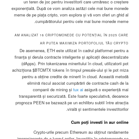
un teren de joc pentru investitorii care urmăresc o creștere
exponențială. După ce vom analiza astăzi cele mai bune monede
meme de pe piața cripto, vom explora și vă vom oferi un ghid al
cumpărătorului pentru cele mai bune monede meme.
AM ANALIZAT 16 CRIPTOMONEDE CU POTENȚIAL ÎN 2025 CARE
AR PUTEA MAXIMIZA PORTOFOLIUL TĂU CRYPTO
De asemenea, ETH este utilizat în cadrul platformei pentru a
finanța și derula contracte inteligente și aplicații descentralizate
(dApps). Prin tokenizarea mineritului în cloud, utilizatorii pot
achiziționa $BTCMTX tokens în timpul presale-ului și le pot miza
pentru a obține credite de minerit în cloud. Această metodă
elimină riscul asociat cumpărării de contracte cash de la
companii de mining și
tux ai
asigură o experiență mai
transparentă și securizată. Este foarte speculativă, deoarece
prognoza PEEN se bazează pe un echilibru subtil între atracția
virală și sentimentele investitorilor.
Cum poți investi în aur online
Crypto-urile precum Ethereum au obținut randamente
impresionante de-a lungul anilor. Investiția în criptomonede se