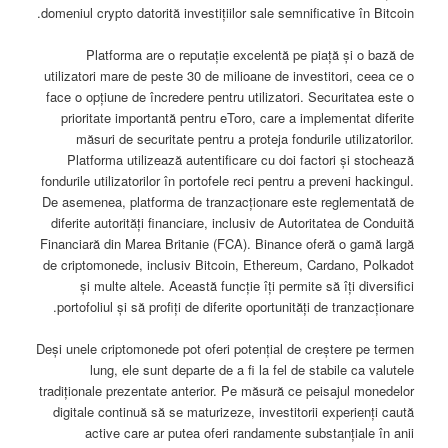
domeniul crypto datorită investițiilor sale semnificative în Bitcoin.
Platforma are o reputație excelentă pe piață și o bază de
utilizatori mare de peste 30 de milioane de investitori, ceea ce o
face o opțiune de încredere pentru utilizatori. Securitatea este o
prioritate importantă pentru eToro, care a implementat diferite
măsuri de securitate pentru a proteja fondurile utilizatorilor.
Platforma utilizează autentificare cu doi factori și stochează
fondurile utilizatorilor în portofele reci pentru a preveni hackingul.
De asemenea, platforma de tranzacționare este reglementată de
diferite autorități financiare, inclusiv de Autoritatea de Conduită
Financiară din Marea Britanie (FCA). Binance oferă o gamă largă
de criptomonede, inclusiv Bitcoin, Ethereum, Cardano, Polkadot
și multe altele. Această funcție îți permite să îți diversifici
portofoliul și să profiți de diferite oportunități de tranzacționare.
Deși unele criptomonede pot oferi potențial de creștere pe termen
lung, ele sunt departe de a fi la fel de stabile ca valutele
tradiționale prezentate anterior. Pe măsură ce peisajul monedelor
digitale continuă să se maturizeze, investitorii experienți caută
active care ar putea oferi randamente substanțiale în anii