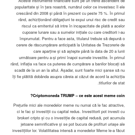
Aceste instrumente financiare sunt pe un trend ascendent de
popularitate și în țara noastră, numărul celor ce investesc îl ele
crescând din 2008 și până în prezent cu peste 75 %. În primul
rând, achiziționând obligațiuni te expui unui risc de credit sau
riscul ca emitentul să intre în incapacitate de plată a acelor
cupoane lunare sau a sumelor inițiale cu care creditorii i-au
împrumutat. Pentru a face asta, titularul trebuie să depună o
cerere de răscumpărare anticipată la Unitatea de Trezorerie de
care aparține și să aștepte până la data de 20 a lunii
următoare pentru a-și primi înapoi sumele investite. În primul
rând, inflația va face ca puterea de cumpărare a banilor blocați să
scadă de la un an la altul. Așadar, sunt foarte mici șanse să nu
îți fie plătită dobânda asupra căreia ai căzut de acord la achiziția
titlurilor de stat.
Criptomoneda TRUMP – ce este acest meme coin?
Prețurile mici ale monedelor meme nu numai că le fac atractive,
ci le fac și investiții cu capital redus. Investitorii pot investi cu
brokeri cripto și cu o investiție de capital redusă, pot acumula
jetoane semnificative și se pot bucura de profituri uriașe ale
investițiilor lor. Volatilitatea intensă a monedelor Meme le-a făcut