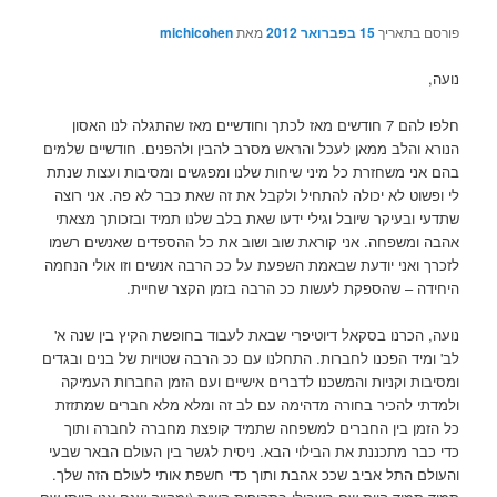
פורסם בתאריך
15 בפברואר 2012
מאת
michicohen
נועה,
חלפו להם 7 חודשים מאז לכתך וחודשיים מאז שהתגלה לנו האסון
הנורא והלב ממאן לעכל והראש מסרב להבין ולהפנים. חודשיים שלמים
בהם אני משחזרת כל מיני שיחות שלנו ומפגשים ומסיבות ועצות שנתת
לי ופשוט לא יכולה להתחיל ולקבל את זה שאת כבר לא פה. אני רוצה
שתדעי ובעיקר שיובל וגילי ידעו שאת בלב שלנו תמיד ובזכותך מצאתי
אהבה ומשפחה. אני קוראת שוב ושוב את כל ההספדים שאנשים רשמו
לזכרך ואני יודעת שבאמת השפעת על ככ הרבה אנשים וזו אולי הנחמה
היחידה – שהספקת לעשות ככ הרבה בזמן הקצר שחיית.
נועה, הכרנו בסקאל דיוטיפרי שבאת לעבוד בחופשת הקיץ בין שנה א'
לב' ומיד הפכנו לחברות. התחלנו עם ככ הרבה שטויות של בנים ובגדים
ומסיבות וקניות והמשכנו לדברים אישיים ועם הזמן החברות העמיקה
ולמדתי להכיר בחורה מדהימה עם לב זה ומלא מלא חברים שמתזזת
כל הזמן בין החברים למשפחה שתמיד קופצת מחברה לחברה ותוך
כדי כבר מתכננת את הבילוי הבא. ניסית לגשר בין העולם הבאר שבעי
והעולם התל אביב שככ אהבת ותוך כדי חשפת אותי לעולם הזה שלך.