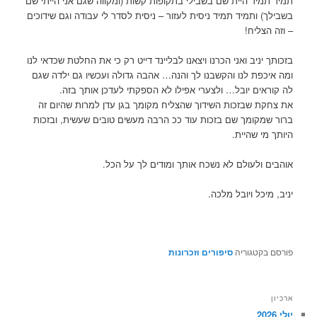
תמיד תמיד היית שם בשבילי בתקופות קשות (ומקווה שגם אני הייתי שם
בשבילך) ותמיד תמיד ניסית לעזור – ניסית לסדר לי עבודה וגם שידוכים
– וזה הצליח!
בזכותך יניב ואני הכרנו ויצאנו לבליינד דייט רק כי את החלטת שכדאי לנו
ומה איכפת לנו והקשבנו לך והנה… אהבה גדולה ועכשיו גם ילדה שגם
לה קוראים יובל… ולצערי אפילו לא הספקתי לעדכן אותך בזה.
את צחקת שבזכות השידוך שהצליח מקומך בגן עדן למרות שהיום זה
ברור שמקומך שם בזכות עוד ככ הרבה מעשים טובים שעשית, ובזכות
היותך מי שהיית.
אוהבים ולעולם לא נשכח אותך ומודים לך על הכל.
יניב, מיכל ויובל מלכה.
פורסם בקטגוריה
סיפורים וזכרונות
ארכיון
יולי 2026