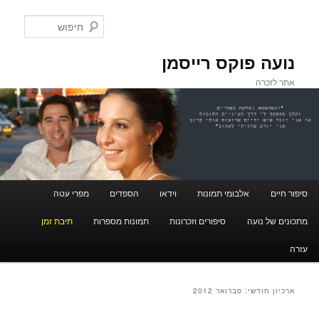
חיפוש
נועה פוקס רייסמן
אתר לזכרה
תפריט ראשי
סיפור חיים
אלבומי תמונות
וידאו
הספדים
מפרי עטה
לדלג לתוכן
לדלג לתוכן המשני
מתכונים של נועה
סיפורים וזכרונות
תמונות מספרות
תיבת זמן
עזרה
ארכיון חודשי:
פברואר 2012