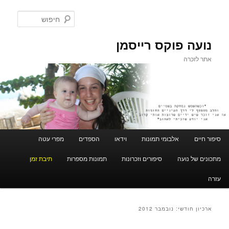
חיפוש
נועה פוקס רייסמן
אתר לזכרה
תפריט ראשי
סיפור חיים
אלבומי תמונות
וידאו
הספדים
מפרי עטה
לדלג לתוכן
לדלג לתוכן המשני
מתכונים של נועה
סיפורים וזכרונות
תמונות מספרות
תיבת זמן
עזרה
ארכיון חודשי:
נובמבר 2012